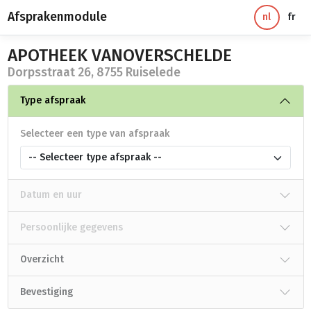
Afsprakenmodule
nl
fr
APOTHEEK VANOVERSCHELDE
Dorpsstraat 26, 8755 Ruiselede
Type afspraak
Selecteer een type van afspraak
-- Selecteer type afspraak --
Datum en uur
Persoonlijke gegevens
Overzicht
Bevestiging