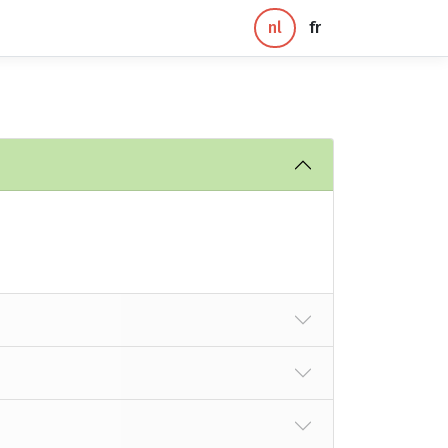
nl
fr