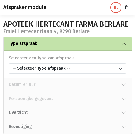
Afsprakenmodule
nl
fr
APOTEEK HERTECANT FARMA BERLARE
Emiel Hertecantlaan 4, 9290 Berlare
Type afspraak
Selecteer een type van afspraak
-- Selecteer type afspraak --
Datum en uur
Persoonlijke gegevens
Overzicht
Bevestiging