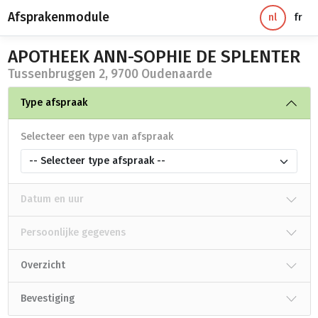
Afsprakenmodule
nl
fr
APOTHEEK ANN-SOPHIE DE SPLENTER
Tussenbruggen 2, 9700 Oudenaarde
Type afspraak
Selecteer een type van afspraak
-- Selecteer type afspraak --
Datum en uur
Persoonlijke gegevens
Overzicht
Bevestiging