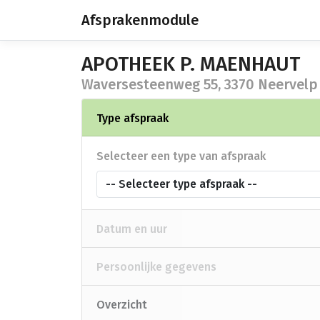
Afsprakenmodule
APOTHEEK P. MAENHAUT
Waversesteenweg 55, 3370 Neervelp
Type afspraak
Selecteer een type van afspraak
-- Selecteer type afspraak --
Datum en uur
Persoonlijke gegevens
Overzicht