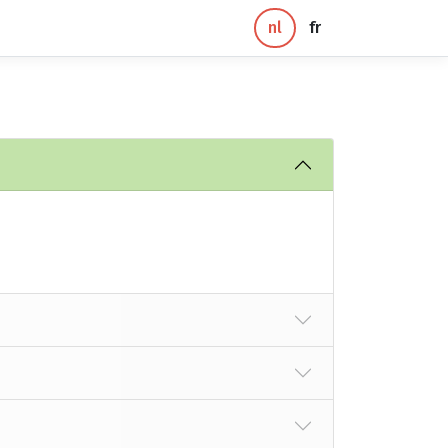
nl
fr