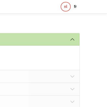
nl
fr