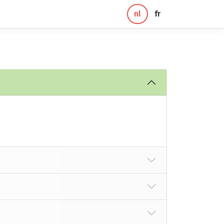
nl
fr