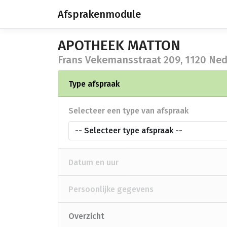
Afsprakenmodule
APOTHEEK MATTON
Frans Vekemansstraat 209, 1120 N
Type afspraak
Selecteer een type van afspraak
-- Selecteer type afspraak --
Datum en uur
Persoonlijke gegevens
Overzicht