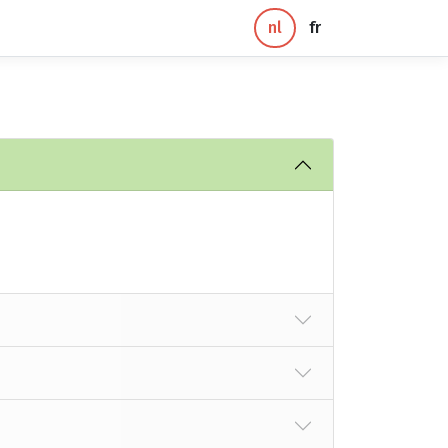
nl
fr