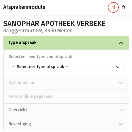
Afsprakenmodule
nl
fr
SANOPHAR APOTHEEK VERBEKE
Bruggestraat 89, 8930 Menen
Type afspraak
Selecteer een type van afspraak
-- Selecteer type afspraak --
Datum en uur
Persoonlijke gegevens
Overzicht
Bevestiging