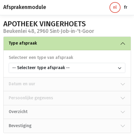
Afsprakenmodule
nl
fr
APOTHEEK VINGERHOETS
Beukenlei 48, 2960 Sint-Job-in-'t-Goor
Type afspraak
Selecteer een type van afspraak
-- Selecteer type afspraak --
Datum en uur
Persoonlijke gegevens
Overzicht
Bevestiging